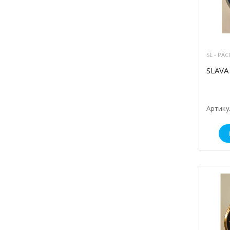
SL - РА
SLAVA 
Артикул