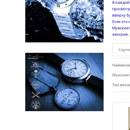
В каждой
просмотр
вверху б
Если это
Мужские/
женские.
Сорти
Наимено
Мужские/
Тип меха