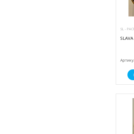
SL - РА
SLAVA 
Артикул