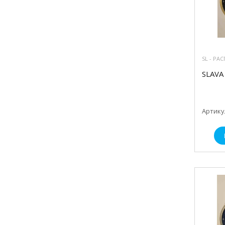
SL - РА
SLAVA 
Артикул