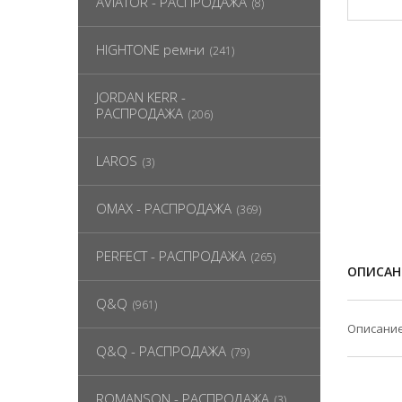
AVIATOR - РАСПРОДАЖА
(8)
HIGHTONE ремни
(241)
JORDAN KERR -
РАСПРОДАЖА
(206)
LAROS
(3)
OMAX - РАСПРОДАЖА
(369)
PERFECT - РАСПРОДАЖА
(265)
ОПИСАН
Q&Q
(961)
Описание
Q&Q - РАСПРОДАЖА
(79)
ROMANSON - РАСПРОДАЖА
(3)