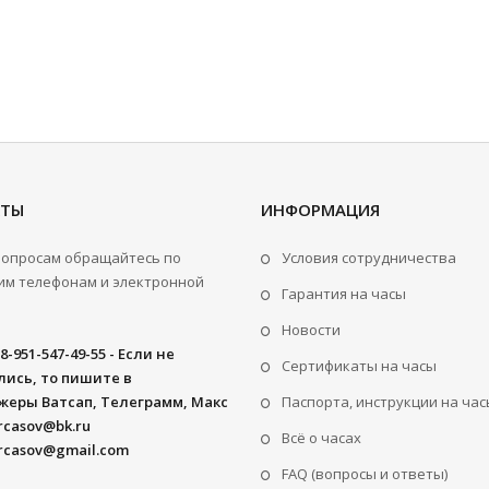
КТЫ
ИНФОРМАЦИЯ
вопросам обращайтесь по
Условия сотрудничества
м телефонам и электронной
Гарантия на часы
Новости
8-951-547-49-55 - Если не
Сертификаты на часы
ись, то пишите в
жеры Ватсап, Телеграмм, Макс
Паспорта, инструкции на час
rcasov@bk.ru
Всё о часах
rcasov@gmail.com
FAQ (вопросы и ответы)