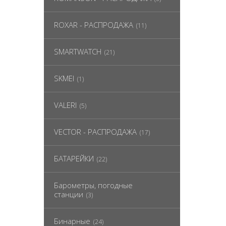
ROXAR - РАСПРОДАЖА
(11)
SMARTWATCH
(21)
SKMEI
(1)
VALERI
(5)
VECTOR - РАСПРОДАЖА
(17)
БАТАРЕЙКИ
(22)
Барометры, погодные
станции
(3)
Бинарные
(24)